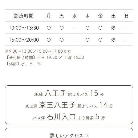
診療時間
月
火
水
木
金
土
日
10:00～13:30
〇
〇
－
〇
〇
※
－
15:00～20:00
〇
〇
－
〇
〇
※
－
※9:00～13:30／15:00～17:00まで
【受付終了時間】平日 19:30 ／ 土曜 16:30
【休診】水、日、祝
八王子
15
JR線
駅よりバス
分
京王八王子
14
京王線
駅よりバス
分
石川入口
5
バス停
より徒歩
分
詳しいアクセス⇒